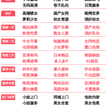
禅意深远，生命轮回的哲学诗篇。
⭐ 8.5分
🔪 悬疑犯罪
反转不断 · 烧脑神作
朴赞郁复仇三部曲
老男孩
囚禁十五年的复仇，结局颠覆想象。
⭐ 9.0分
奉俊昊经典