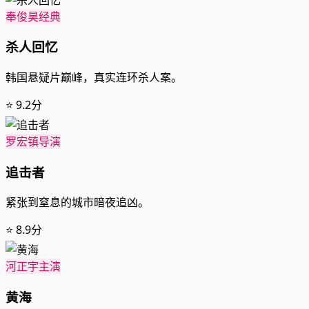
奉俊昊经典
杀人回忆
韩国悬疑片巅峰，真实连环杀人案。
⭐ 9.2分
罗宏镇导演
追击者
紧张到窒息的城市暗夜追凶。
⭐ 8.9分
河正宇主演
黄海