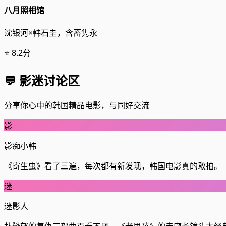
八月照相馆
沈银河×韩石圭，含蓄隽永
⭐ 8.2分
💬 影迷讨论区
分享你心中的韩国精品电影，与同好交流
影
影痴小韩
《寄生虫》看了三遍，每次都有新发现，韩国电影真的敢拍。
迷
迷影人