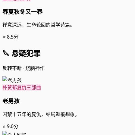
春夏秋冬又一春
禅意深远，生命轮回的哲学诗篇。
⭐ 8.5分
🔪 悬疑犯罪
反转不断 · 烧脑神作
朴赞郁复仇三部曲
老男孩
囚禁十五年的复仇，结局颠覆想象。
⭐ 9.0分