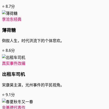
⭐ 8.7分
李沧东经典
薄荷糖
倒叙人生，时代洪流下的个体悲欢。
⭐ 8.6分
真实事件改编
出租车司机
宋康昊主演，光州事件的平民视角。
⭐ 9.1分
金基德代表作