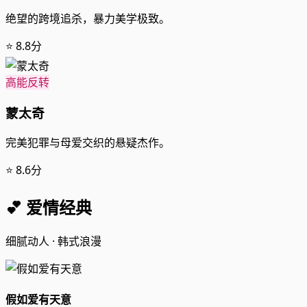
绝望的跨境追杀，暴力美学极致。
⭐ 8.8分
高能反转
蒙太奇
完美犯罪与母爱交织的悬疑杰作。
⭐ 8.6分
💕 爱情经典
细腻动人 · 韩式浪漫
假如爱有天意