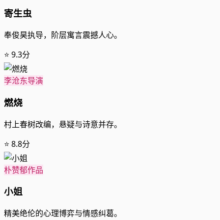
寄生虫
奉俊昊执导，阶层寓言震撼人心。
⭐ 9.3分
李沧东导演
燃烧
村上春树改编，悬疑与诗意并存。
⭐ 8.8分
朴赞郁作品
小姐
精美绝伦的心理博弈与情感纠葛。