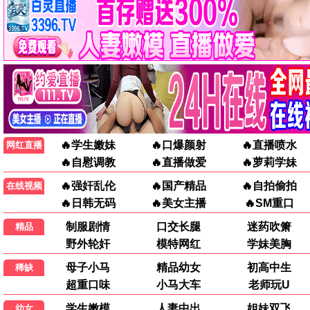
李沧东经典
薄荷糖
倒叙人生，时代洪流下的个体悲欢。
⭐ 8.6分
真实事件改编
出租车司机
宋康昊主演，光州事件的平民视角。
⭐ 9.1分
金基德代表作
春夏秋冬又一春